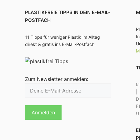
PLASTIKFREIE TIPPS IN DEIN E-MAIL-
M
POSTFACH
Pl
I
11 Tipps für weniger Plastik im Alltag
U
direkt & gratis ins E-Mail-Postfach.
M
T
Zum Newsletter anmelden:
K
|
D
F
U
E
P