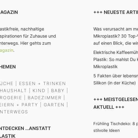
AGAZIN
+++ NEUESTE ARTI
astikfreie, nachhaltige
Was verursacht am me
nspirationen für Zuhause und
Mikroplastik? 30 Top-
nterwegs. Hier gehts zum
auf einen Blick, die wi
agazin
.
Elektrische Kaffeemü
Plastik: So mahlst Du
HEMEN
Mikroplastik
5 Fakten über lebensm
Silikon (in der Küche)
ÜCHE
|
ESSEN + TRINKEN
HAUSHALT
|
KIND
|
BABY
|
ROGERIE
|
BADEZIMMER
|
+++ MEISTGELESEN
EIERN + PARTY
|
GARTEN
|
AKTUELL +++
NTERWEGS
Frühling Tischdeko: 8 p
NTDECKEN ...ANSTATT
stilvolle Ideen
LASTIK