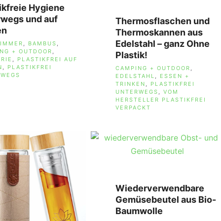
ikfreie Hygiene
rwegs und auf
Thermosflaschen und
en
Thermoskannen aus
Edelstahl – ganz Ohne
AGWÖRTER
ZIMMER
,
BAMBUS
,
NG + OUTDOOR
,
Plastik!
RIE
,
PLASTIKFREI AUF
N
,
PLASTIKFREI
SCHLAGWÖRTER
CAMPING + OUTDOOR
,
RWEGS
EDELSTAHL
,
ESSEN +
TRINKEN
,
PLASTIKFREI
UNTERWEGS
,
VOM
HERSTELLER PLASTIKFREI
VERPACKT
Wiederverwendbare
Gemüsebeutel aus Bio-
Baumwolle