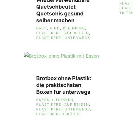
PLAST
Quetschbeutel:
PLAST
Quetschis gesund
TRITA
selber machen
SCHLAGWÖRTER
BABY
,
KIND
,
KLEINKIND
,
PLASTIKFREI AUF REISEN
,
PLASTIKFREI UNTERWEGS
Brotbox ohne Plastik:
die praktischsten
Boxen für unterwegs
SCHLAGWÖRTER
ESSEN + TRINKEN
,
PLASTIKFREI AUF REISEN
,
PLASTIKFREI UNTERWEGS
,
PLASTIKFREIE KÜCHE