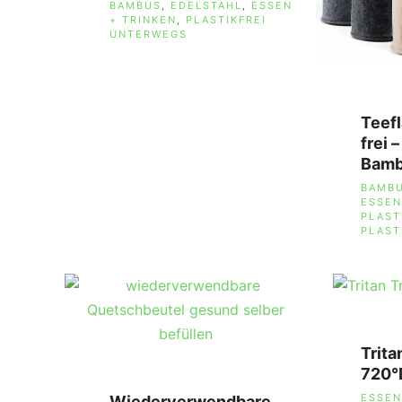
SCHLAGWÖRTER
BAMBUS
,
EDELSTAHL
,
ESSEN
+ TRINKEN
,
PLASTIKFREI
UNTERWEGS
Teef
frei 
Bam
SCHL
BAMB
ESSEN
PLAST
PLAST
Trita
720°
SCHL
ESSEN
Wiederverwendbare