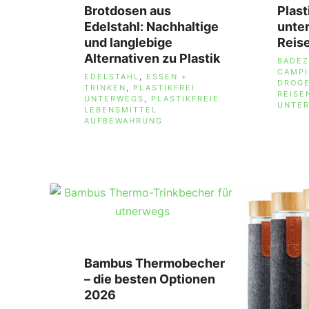
Brotdosen aus
Plast
Edelstahl: Nachhaltige
unte
und langlebige
Reis
Alternativen zu Plastik
SCHL
BADE
CAMPI
SCHLAGWÖRTER
EDELSTAHL
,
ESSEN +
DROGE
TRINKEN
,
PLASTIKFREI
REISE
UNTERWEGS
,
PLASTIKFREIE
UNTE
LEBENSMITTEL
AUFBEWAHRUNG
Bambus Thermobecher
– die besten Optionen
2026