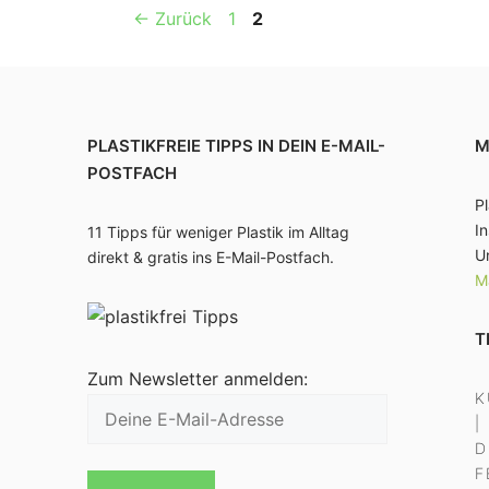
Seite
Seite
←
Zurück
1
2
PLASTIKFREIE TIPPS IN DEIN E-MAIL-
M
POSTFACH
Pl
I
11 Tipps für weniger Plastik im Alltag
U
direkt & gratis ins E-Mail-Postfach.
M
T
Zum Newsletter anmelden:
K
|
D
F