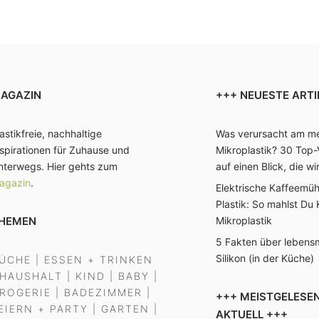
AGAZIN
+++ NEUESTE ARTI
astikfreie, nachhaltige
Was verursacht am me
nspirationen für Zuhause und
Mikroplastik? 30 Top-
nterwegs. Hier gehts zum
auf einen Blick, die wi
agazin
.
Elektrische Kaffeemü
Plastik: So mahlst Du
HEMEN
Mikroplastik
5 Fakten über lebensm
Silikon (in der Küche)
ÜCHE
|
ESSEN + TRINKEN
HAUSHALT
|
KIND
|
BABY
|
ROGERIE
|
BADEZIMMER
|
+++ MEISTGELESEN
EIERN + PARTY
|
GARTEN
|
AKTUELL +++