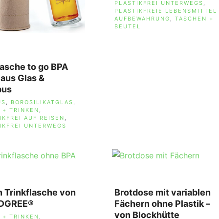
SCHLAGWÖRTER
PLASTIKFREI UNTERWEGS
,
PLASTIKFREIE LEBENSMITTEL
AUFBEWAHRUNG
,
TASCHEN +
BEUTEL
lasche to go BPA
– aus Glas &
bus
AGWÖRTER
US
,
BOROSILIKATGLAS
,
 + TRINKEN
,
IKFREI AUF REISEN
,
IKFREI UNTERWEGS
n Trinkflasche von
Brotdose mit variablen
DGREE®
Fächern ohne Plastik –
von Blockhütte
AGWÖRTER
 + TRINKEN
,