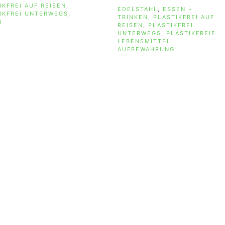
IKFREI AUF REISEN
,
SCHLAGWÖRTER
EDELSTAHL
,
ESSEN +
IKFREI UNTERWEGS
,
TRINKEN
,
PLASTIKFREI AUF
N
REISEN
,
PLASTIKFREI
UNTERWEGS
,
PLASTIKFREIE
LEBENSMITTEL
AUFBEWAHRUNG