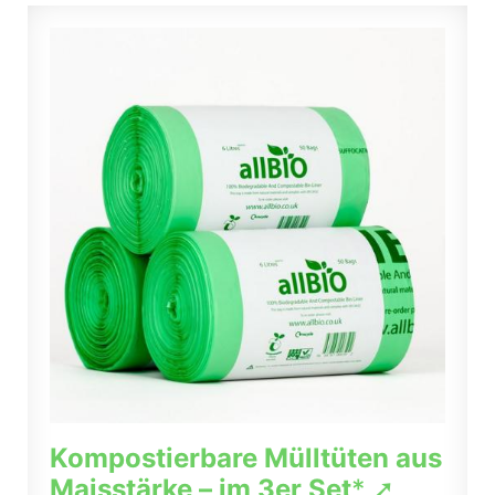
Kompostierbare Mülltüten aus
Maisstärke – im 3er Set
* ➚