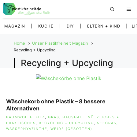
Zum
Inhalt
springen
MAGAZIN
|
KÜCHE
|
DIY
|
ELTERN + KIND
|
LI
Home
Unser Plastikfreiheit Magazin
Recycling + Upcycling
Recycling + Upcycling
Wäschekorb ohne Plastik – 8 bessere
Alternativen
SCHLAGWÖRTER
BAUMWOLLE
,
FILZ
,
GRAS
,
HAUSHALT
,
NÜTZLICHES +
PRAKTISCHES
,
RECYCLING + UPCYCLING
,
SEEGRAS
,
WASSERHYAZINTHE
,
WEIDE (GESOTTEN)