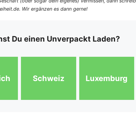
Geschäft (oder sogar dein eigenes) vermissen, dann schreib
reiheit.de. Wir ergänzen es dann gerne!
hst Du einen Unverpackt Laden?
ich
Schweiz
Luxemburg