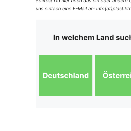
Solltest Du hier noch das ein oder andere 
uns einfach eine E-Mail an: info(at)plastikf
In welchem Land suc
Deutschland
Österre