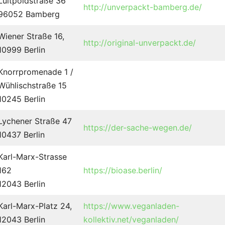
Luitpoldstraße 36
http://unverpackt-bamberg.de/
96052 Bamberg
Wiener Straße 16,
http://original-unverpackt.de/
10999 Berlin
Knorrpromenade 1 /
Wühlischstraße 15
10245 Berlin
Lychener Straße 47
https://der-sache-wegen.de/
10437 Berlin
Karl-Marx-Strasse
162
https://bioase.berlin/
12043 Berlin
Karl-Marx-Platz 24,
https://www.veganladen-
12043 Berlin
kollektiv.net/veganladen/