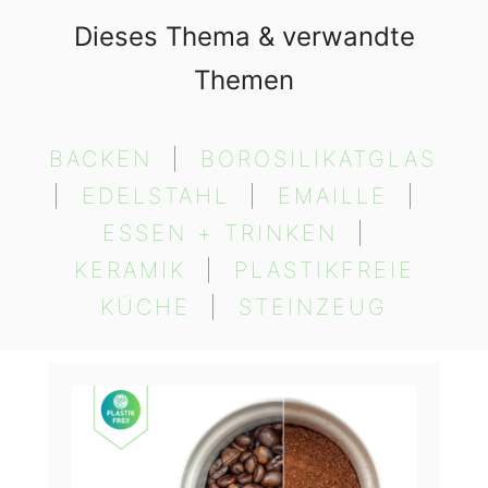
Dieses Thema & verwandte
Themen
BACKEN
  |  
BOROSILIKATGLAS
|  
EDELSTAHL
  |  
EMAILLE
  |  
ESSEN + TRINKEN
  |  
KERAMIK
  |  
PLASTIKFREIE
KÜCHE
  |  
STEINZEUG