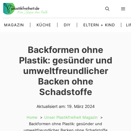
Zum
Inhalt
springen
MAGAZIN
|
KÜCHE
|
DIY
|
ELTERN + KIND
|
LI
Backformen ohne
Plastik: gesünder und
umweltfreundlicher
Backen ohne
Schadstoffe
Aktualisiert am:
19. März 2024
Home
Unser Plastikfreiheit Magazin
Backformen ohne Plastik: gesünder und
umweltfreundlicher Backen ohne Schadstoffe