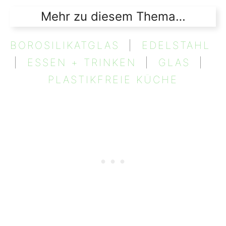
Mehr zu diesem Thema…
BOROSILIKATGLAS
  |  
EDELSTAHL
|  
ESSEN + TRINKEN
  |  
GLAS
  |  
PLASTIKFREIE KÜCHE